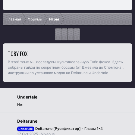
Главная
Форумы
Игры
TOBY FOX
В этой теме мы исследуем мультивселенную Тоби Фокса. Здесь
собраны гайды по секретным боссам (от Джевила до Спэмтона),
инструкции по установке модов на Deltarune и Undertale
Undertale
Нет
Deltarune
Deltarune [Русификатор] - Главы 1-4
Deltarune
17 Окт 2025
Niveous