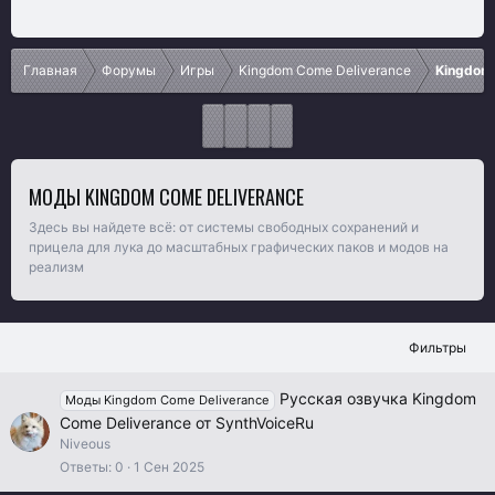
Главная
Форумы
Игры
Kingdom Come Deliverance
Kingdom 
МОДЫ KINGDOM COME DELIVERANCE
Здесь вы найдете всё: от системы свободных сохранений и
прицела для лука до масштабных графических паков и модов на
реализм
Фильтры
Русская озвучка Kingdom
Моды Kingdom Come Deliverance
Come Deliverance от SynthVoiceRu
Niveous
Ответы
0
1 Сен 2025