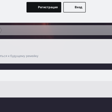
Регистрация
Вход
виться к будущему ремейку