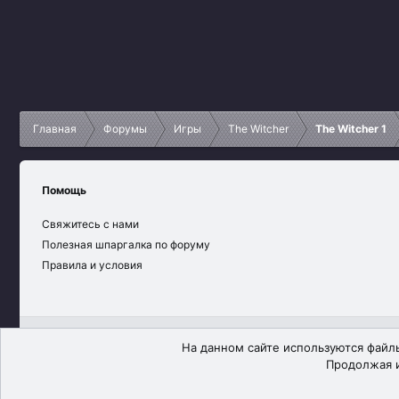
Главная
Форумы
Игры
The Witcher
The Witcher 1
Помощь
Свяжитесь с нами
Полезная шпаргалка по форуму
Правила и условия
Russian (RU)
На данном сайте используются файлы
Продолжая и
®
Community platform by XenForo
© 2010-2026 XenForo Ltd.
XenForo theme
by xenfocus