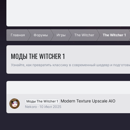
Главная
Форумы
Игры
The Witcher
The Witcher 1
МОДЫ THE WITCHER 1
Узнайте, как превратить классику в современный шедевр и подгото
Modern Texture Upscale AIO
Моды The Witcher 1
Nekoro
10 Июл 2025