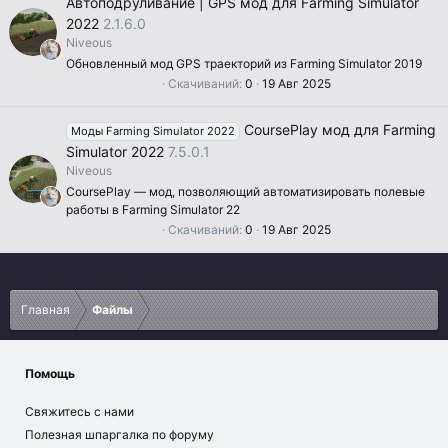
Автоподруливание | GPS мод для Farming Simulator
ё
2022
2.1.6.0
з
д
Niveous
Обновленный мод GPS траекторий из Farming Simulator 2019
0
Скачиваний
0
19 Авг 2025
.
0
0
CoursePlay мод для Farming
Моды Farming Simulator 2022
з
в
Simulator 2022
7.5.0.1
ё
Niveous
з
д
CoursePlay — мод, позволяющий автоматизировать полевые
работы в Farming Simulator 22
0
Скачиваний
0
19 Авг 2025
.
0
0
з
в
ё
Главная
Файлы
з
д
Помощь
Свяжитесь с нами
Полезная шпаргалка по форуму