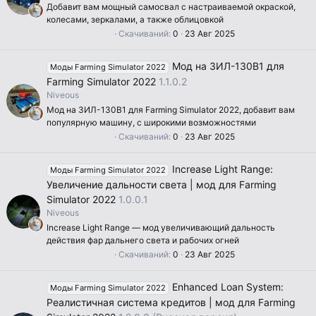
д
Добавит вам мощный самосвал с настраиваемой окраской,
колесами, зеркалами, а также облицовкой
0
Скачиваний
0
23 Авг 2025
.
0
0
Мод на ЗИЛ-130В1 для
Моды Farming Simulator 2022
з
в
Farming Simulator 2022
1.1.0.2
ё
Niveous
з
д
Мод на ЗИЛ-130В1 для Farming Simulator 2022, добавит вам
популярную машину, с широкими возможностями
0
Скачиваний
0
23 Авг 2025
.
0
0
Increase Light Range:
Моды Farming Simulator 2022
з
в
Увеличение дальности света | мод для Farming
ё
Simulator 2022
1.0.0.1
з
д
Niveous
Increase Light Range — мод увеличивающий дальность
действия фар дальнего света и рабочих огней
0
Скачиваний
0
23 Авг 2025
.
0
0
Enhanced Loan System:
Моды Farming Simulator 2022
з
в
Реалистичная система кредитов | мод для Farming
ё