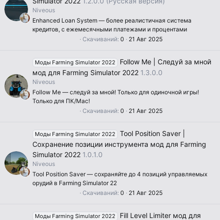
Simulator 2022
1.2.0.0 (Русская версия)
з
д
Niveous
Enhanced Loan System — более реалистичная система
кредитов, с ежемесячными платежами и процентами
0
Скачиваний
0
21 Авг 2025
.
0
0
Follow Me | Следуй за мной
Моды Farming Simulator 2022
з
в
мод для Farming Simulator 2022
1.3.0.0
ё
Niveous
з
д
Follow Me — следуй за мной! Только для одиночной игры!
Только для ПК/Mac!
0
Скачиваний
0
21 Авг 2025
.
0
0
Tool Position Saver |
Моды Farming Simulator 2022
з
в
Сохранение позиции инструмента мод для Farming
ё
Simulator 2022
1.0.1.0
з
д
Niveous
Tool Position Saver — сохраняйте до 4 позиций управляемых
орудий в Farming Simulator 22
0
Скачиваний
0
21 Авг 2025
.
0
0
Fill Level Limiter мод для
Моды Farming Simulator 2022
з