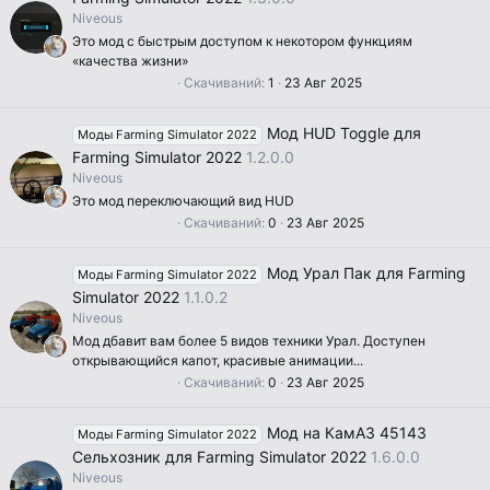
ё
Niveous
з
д
Это мод с быстрым доступом к некотором функциям
«качества жизни»
0
Скачиваний
1
23 Авг 2025
.
0
0
Мод HUD Toggle для
Моды Farming Simulator 2022
з
в
Farming Simulator 2022
1.2.0.0
ё
Niveous
з
д
Это мод переключающий вид HUD
0
Скачиваний
0
23 Авг 2025
.
0
0
Мод Урал Пак для Farming
Моды Farming Simulator 2022
з
в
Simulator 2022
1.1.0.2
ё
Niveous
з
д
Мод дбавит вам более 5 видов техники Урал. Доступен
открывающийся капот, красивые анимации...
0
Скачиваний
0
23 Авг 2025
.
0
0
Мод на КамАЗ 45143
Моды Farming Simulator 2022
з
в
Сельхозник для Farming Simulator 2022
1.6.0.0
ё
Niveous
з