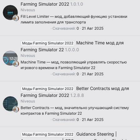
в
Farming Simulator 2022
1.0.1.0
ё
Niveous
з
д
Fill Level Limiter — мод, добавляющий функцию установки
лимита заполнения для транспорта
0
Скачиваний
0
21 Авг 2025
.
0
0
Machine Time мод для
Моды Farming Simulator 2022
з
в
Farming Simulator 22
1.0.0.0
ё
Niveous
з
д
Machine Time — мод, позволяющий управлять скоростью
игрового времени в Farming Simulator 22
0
Скачиваний
0
21 Авг 2025
.
0
0
Better Contracts мод для
Моды Farming Simulator 2022
з
в
Farming Simulator 2022
1.2.8.8
ё
Niveous
з
д
Better Contracts — мод, значительно улучшающий систему
контрактов в Farming Simulator 22
0
Скачиваний
0
21 Авг 2025
.
0
0
Guidance Steering |
Моды Farming Simulator 2022
з
в