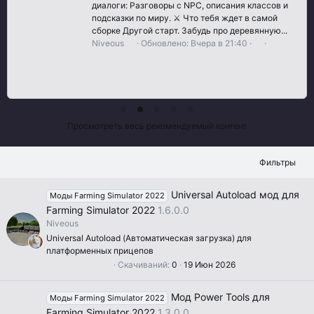
диалоги: Разговоры с NPC, описания классов и
подсказки по миру. ⚔️ Что тебя ждет в самой
сборке Другой старт. Забудь про деревянную...
Niveous
Обновлено:
Вчера в 21:40
0
.
0
0
з
в
ё
з
Просмотреть весь рекомендуемый контент
д
Фильтры
Universal Autoload мод для
Моды Farming Simulator 2022
Farming Simulator 2022
1.6.0.0
Niveous
Universal Autoload (Автоматическая загрузка) для
платформенных прицепов
0
Скачиваний
0
19 Июн 2026
.
0
0
Мод Power Tools для
Моды Farming Simulator 2022
з
в
Farming Simulator 2022
1.3.0.0