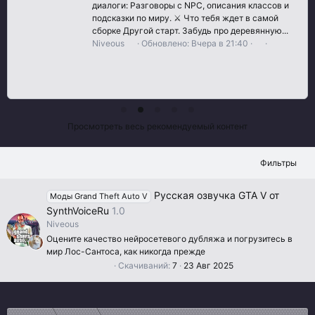
диалоги: Разговоры с NPC, описания классов и
подсказки по миру. ⚔️ Что тебя ждет в самой
сборке Другой старт. Забудь про деревянную...
Niveous
Обновлено:
Вчера в 21:40
0
.
0
0
з
в
ё
з
Просмотреть весь рекомендуемый контент
д
Фильтры
Русская озвучка GTA V от
Моды Grand Theft Auto V
SynthVoiceRu
1.0
Niveous
Оцените качество нейросетевого дубляжа и погрузитесь в
мир Лос-Сантоса, как никогда прежде
0
Скачиваний
7
23 Авг 2025
.
0
0
з
в