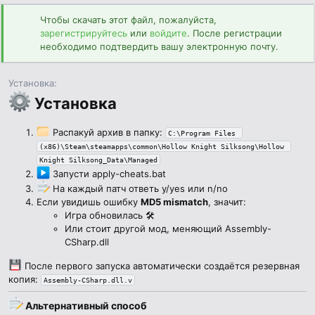
н
Чтобы скачать этот файл, пожалуйста,
и
зарегистрируйтесь
я
или
войдите
. После регистрации
необходимо подтвердить вашу электронную почту.
Установка
Установка​
Распакуй архив в папку:
C:\Program Files 
(x86)\Steam\steamapps\common\Hollow Knight Silksong\Hollow 
Knight Silksong_Data\Managed
Запусти apply-cheats.bat
На каждый патч ответь y/yes или n/no
Если увидишь ошибку
MD5 mismatch
, значит:
Игра обновилась 🛠
Или стоит другой мод, меняющий Assembly-
CSharp.dll
После первого запуска автоматически создаётся резервная
копия:
Assembly-CSharp.dll.v
Альтернативный способ​