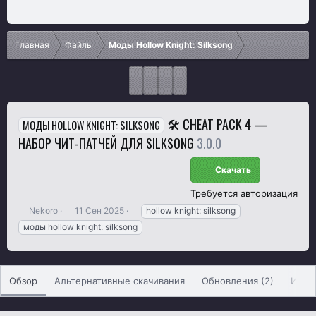
Главная
Файлы
Моды Hollow Knight: Silksong
🛠️ CHEAT PACK 4 —
МОДЫ HOLLOW KNIGHT: SILKSONG
НАБОР ЧИТ-ПАТЧЕЙ ДЛЯ SILKSONG
3.0.0
Скачать
Требуется авторизация
А
Д
Т
Nekoro
11 Сен 2025
hollow knight: silksong
в
а
е
моды hollow knight: silksong
т
т
г
о
а
и
р
с
о
Обзор
Альтернативные скачивания
Обновления (2)
Исто
з
д
а