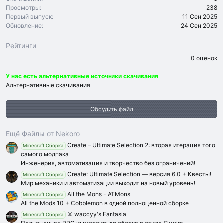
Просмотры
238
Первый выпуск
11 Сен 2025
Обновление
24 Сен 2025
Рейтинги
0
0 оценок
.
0
У нас есть альтернативные источники скачивания
0
з
Альтернативные скачивания
в
ё
з
Обсудить файл
д
Ещё Файлы от Nekoro
Create – Ultimate Selection 2: вторая итерация того
Minecraft Сборка
самого модпака
Инженерия, автоматизация и творчество без ограничений!
Create: Ultimate Selection — версия 6.0 + Квесты!
Minecraft Сборка
Мир механики и автоматизации выходит на новый уровень!
All the Mons - ATMons
Minecraft Сборка
All the Mods 10 + Cobblemon в одной полноценной сборке
⚔️ waccyy's Fantasia
Minecraft Сборка
Полноценная RPG иммерсивная сборка в стиле Skyrim