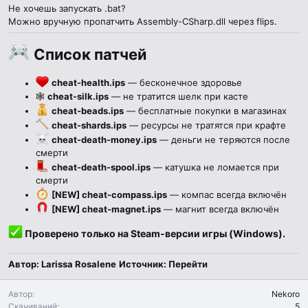
Не хочешь запускать .bat?
Можно вручную пропатчить Assembly-CSharp.dll через flips.
Список патчей​
cheat-health.ips
— бесконечное здоровье
🕸
cheat-silk.ips
— не тратится шелк при касте
cheat-beads.ips
— бесплатные покупки в магазинах
cheat-shards.ips
— ресурсы не тратятся при крафте
cheat-death-money.ips
— деньги не теряются после
смерти
cheat-death-spool.ips
— катушка не ломается при
смерти
[NEW] cheat-compass.ips
— компас всегда включён
[NEW] cheat-magnet.ips
— магнит всегда включён
Проверено только на Steam-версии игры (Windows).​
Автор: Larissa Rosalene
Источник:
Перейти
Автор
Nekoro
Скачиваний
5