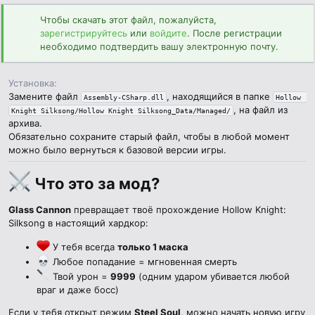
н
Чтобы скачать этот файл, пожалуйста,
и
зарегистрируйтесь
я
или
войдите
. После регистрации
необходимо подтвердить вашу электронную почту.
Установка
Замените файл
, находящийся в папке
Assembly-CSharp.dll
Hollow 
, на файл из
Knight Silksong/Hollow Knight Silksong_Data/Managed/
архива.
Обязательно сохраните старый файл, чтобы в любой момент
можно было вернуться к базовой версии игры.
Что это за мод?​
Glass Cannon
превращает твоё прохождение Hollow Knight:
Silksong в настоящий хардкор:
У тебя всегда
только 1 маска
Любое попадание = мгновенная смерть
Твой урон =
9999
(одним ударом убивается любой
враг и даже босс)
Если у тебя открыт режим
Steel Soul
, можно начать новую игру