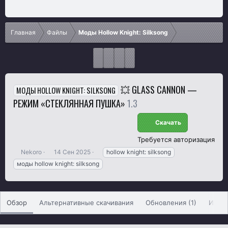
Главная
Файлы
Моды Hollow Knight: Silksong
💥 GLASS CANNON —
МОДЫ HOLLOW KNIGHT: SILKSONG
РЕЖИМ «СТЕКЛЯННАЯ ПУШКА»
1.3
Скачать
Требуется авторизация
А
Д
Т
Nekoro
14 Сен 2025
hollow knight: silksong
в
а
е
моды hollow knight: silksong
т
т
г
о
а
и
р
с
о
Обзор
Альтернативные скачивания
Обновления (1)
Исто
з
д
а