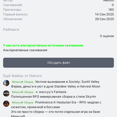
Автор
Nekoro
Скачиваний
0
Просмотры
183
Первый выпуск
14 Сен 2025
Обновление
29 Сен 2025
Рейтинги
0
0 оценок
.
0
У нас есть альтернативные источники скачивания
0
з
Альтернативные скачивания
в
ё
з
Обсудить файл
д
Ещё Файлы от Nekoro
Уютное выживание в Society: Sunlit Valley
Minecraft Сборка
Ферма, деньги и уют в духе Stardew Valley и Harvest Moon
⚔️ waccyy's Fantasia
Minecraft Сборка
Полноценная RPG иммерсивная сборка в стиле Skyrim
Prominence II: Hasturian Era – RPG-модпак с
Minecraft Сборка
сюжетом, прокачкой и боссами
Это не просто сборка — это почти отдельная игра на базе
Minecraft.