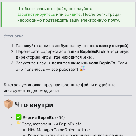
н
Чтобы скачать этот файл, пожалуйста,
и
зарегистрируйтесь
я
или
войдите
. После регистрации
необходимо подтвердить вашу электронную почту.
Установка
Распакуйте архив в любую папку (но
не в папку с игрой
).
Перенесите содержимое папки
BepInExPack
в корневую
директорию игры (где находится .exe).
Запустите игру → появится
окно консоли BepInEx
. Если
оно появилось — всё работает!
Быстрая установка, преднастроенные файлы и удобные
инструменты для моддинга.
Что внутри​
Версия
BepInEx
(x64)
Преднастроенный BepInEx.cfg
HideManagerGameObject = true
Консоль включена + расширенное логирование