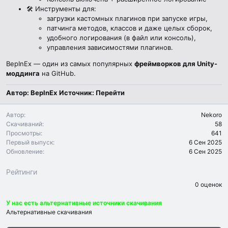
🛠 Инструменты для:
загрузки кастомных плагинов при запуске игры,
патчинга методов, классов и даже целых сборок,
удобного логирования (в файл или консоль),
управления зависимостями плагинов.
BepInEx — один из самых популярных
фреймворков для Unity-
моддинга
на GitHub.
Автор: BepInEx
Источник:
Перейти
Автор
Nekoro
Скачиваний
58
Просмотры
641
Первый выпуск
6 Сен 2025
Обновление
6 Сен 2025
Рейтинги
0
0 оценок
.
0
У нас есть альтернативные источники скачивания
0
з
Альтернативные скачивания
в
ё