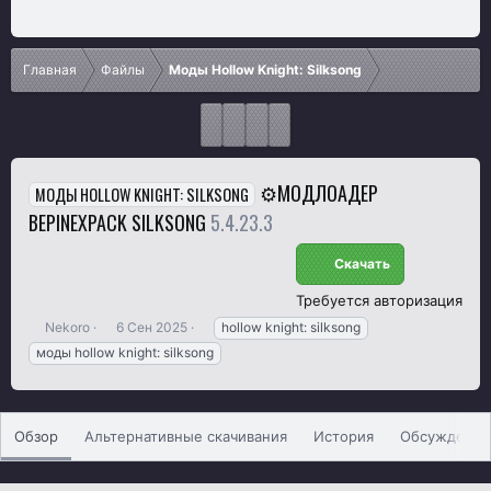
Главная
Файлы
Моды Hollow Knight: Silksong
⚙️МОДЛОАДЕР
МОДЫ HOLLOW KNIGHT: SILKSONG
BEPINEXPACK SILKSONG
5.4.23.3
Скачать
Требуется авторизация
А
Д
Т
Nekoro
6 Сен 2025
hollow knight: silksong
в
а
е
моды hollow knight: silksong
т
т
г
о
а
и
р
с
о
Обзор
Альтернативные скачивания
История
Обсуждение
з
д
а