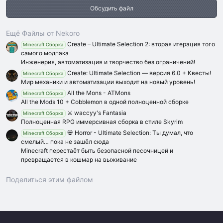
з
Обсудить файл
д
Ещё Файлы от Nekoro
Create – Ultimate Selection 2: вторая итерация того
Minecraft Сборка
самого модпака
Инженерия, автоматизация и творчество без ограничений!
Create: Ultimate Selection — версия 6.0 + Квесты!
Minecraft Сборка
Мир механики и автоматизации выходит на новый уровень!
All the Mons - ATMons
Minecraft Сборка
All the Mods 10 + Cobblemon в одной полноценной сборке
⚔️ waccyy's Fantasia
Minecraft Сборка
Полноценная RPG иммерсивная сборка в стиле Skyrim
💀 Horror - Ultimate Selection: Ты думал, что
Minecraft Сборка
смелый… пока не зашёл сюда
Minecraft перестаёт быть безопасной песочницей и
превращается в кошмар на выживание
Поделиться этим файлом
Vk
Ok
Telegram
Viber
Google
Yahoo