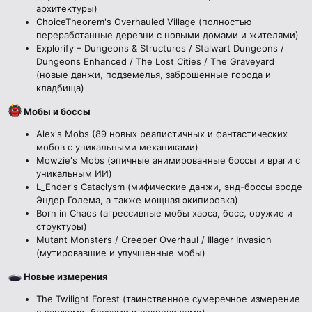
архитектуры)
ChoiceTheorem's Overhauled Village (полностью
переработанные деревни с новыми домами и жителями)
Explorify – Dungeons & Structures / Stalwart Dungeons /
Dungeons Enhanced / The Lost Cities / The Graveyard
(новые данжи, подземелья, заброшенные города и
кладбища)
Мобы и боссы
Alex's Mobs (89 новых реалистичных и фантастических
мобов с уникальными механиками)
Mowzie's Mobs (эпичные анимированные боссы и враги с
уникальным ИИ)
L_Ender's Cataclysm (мифические данжи, энд-боссы вроде
Эндер Голема, а также мощная экипировка)
Born in Chaos (агрессивные мобы хаоса, босс, оружие и
структуры)
Mutant Monsters / Creeper Overhaul / Illager Invasion
(мутировавшие и улучшенные мобы)
Новые измерения
The Twilight Forest (таинственное сумеречное измерение