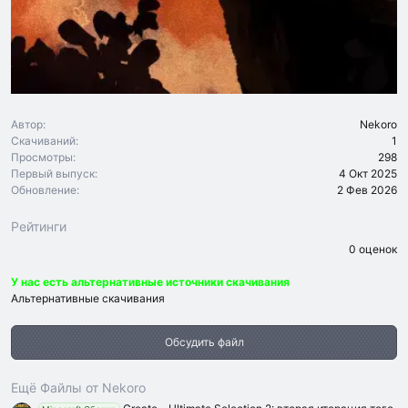
Автор
Nekoro
Скачиваний
1
Просмотры
298
Первый выпуск
4 Окт 2025
Обновление
2 Фев 2026
Рейтинги
0
0 оценок
.
0
У нас есть альтернативные источники скачивания
0
з
Альтернативные скачивания
в
ё
з
Обсудить файл
д
Ещё Файлы от Nekoro