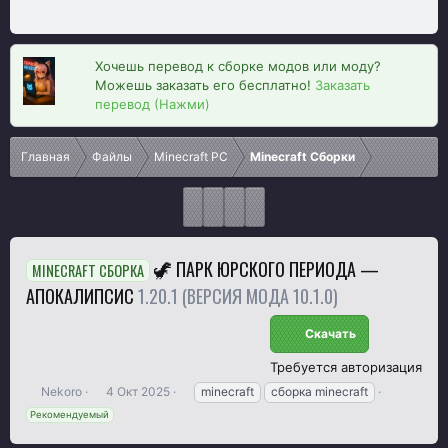
Хочешь перевод к сборке модов или моду?
Можешь заказать его бесплатно!
Заказать
перевод (Нажми)
Главная
Файлы
Minecraft PC
Minecraft Сборки
🦖 ПАРК ЮРСКОГО ПЕРИОДА —
MINECRAFT СБОРКА
АПОКАЛИПСИС
1.20.1 (ВЕРСИЯ МОДА 10.1.0)
Скачать
Требуется авторизация
А
Д
Т
Nekoro
4 Окт 2025
minecraft
сборка minecraft
в
а
е
Рекомендуемый
т
т
г
о
а
и