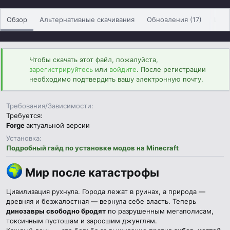
р
с
о
Обзор
Альтернативные скачивания
Обновления (17)
Ист
з
д
а
н
Чтобы скачать этот файл, пожалуйста,
и
зарегистрируйтесь
или
войдите
. После регистрации
я
необходимо подтвердить вашу электронную почту.
Требования/Зависимости
Требуется:
Forge
актуальной версии
Установка
Подробный гайд по установке модов на Minecraft
Мир после катастрофы​
Цивилизация рухнула. Города лежат в руинах, а природа —
древняя и безжалостная — вернула себе власть. Теперь
динозавры свободно бродят
по разрушенным мегаполисам,
токсичным пустошам и заросшим джунглям.