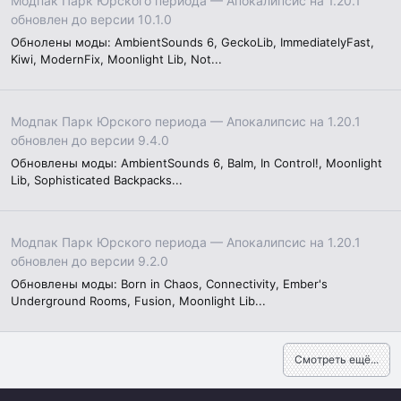
Модпак Парк Юрского периода — Апокалипсис на 1.20.1
обновлен до версии 10.1.0
Обнолены моды: AmbientSounds 6, GeckoLib, ImmediatelyFast,
Kiwi, ModernFix, Moonlight Lib, Not...
Модпак Парк Юрского периода — Апокалипсис на 1.20.1
обновлен до версии 9.4.0
Обновлены моды: AmbientSounds 6, Balm, In Control!, Moonlight
Lib, Sophisticated Backpacks...
Модпак Парк Юрского периода — Апокалипсис на 1.20.1
обновлен до версии 9.2.0
Обновлены моды: Born in Chaos, Connectivity, Ember's
Underground Rooms, Fusion, Moonlight Lib...
Смотреть ещё...