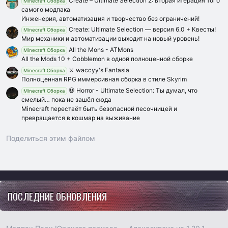
Create – Ultimate Selection 2: вторая итерация того
Minecraft Сборка
самого модпака
Инженерия, автоматизация и творчество без ограничений!
Create: Ultimate Selection — версия 6.0 + Квесты!
Minecraft Сборка
Мир механики и автоматизации выходит на новый уровень!
All the Mons - ATMons
Minecraft Сборка
All the Mods 10 + Cobblemon в одной полноценной сборке
⚔️ waccyy's Fantasia
Minecraft Сборка
Полноценная RPG иммерсивная сборка в стиле Skyrim
💀 Horror - Ultimate Selection: Ты думал, что
Minecraft Сборка
смелый… пока не зашёл сюда
Minecraft перестаёт быть безопасной песочницей и
превращается в кошмар на выживание
Поделиться этим файлом
Vk
Ok
Telegram
Viber
Google
Yahoo
ПОСЛЕДНИЕ ОБНОВЛЕНИЯ