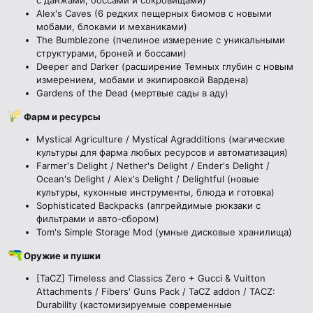
с данжами, боссами и сокровищами)
Alex's Caves (6 редких пещерных биомов с новыми
мобами, блоками и механиками)
The Bumblezone (пчелиное измерение с уникальными
структурами, броней и боссами)
Deeper and Darker (расширение Темных глубин с новым
измерением, мобами и экипировкой Вардена)
Gardens of the Dead (мертвые сады в аду)
Фарм и ресурсы
Mystical Agriculture / Mystical Agradditions (магические
культуры для фарма любых ресурсов и автоматизация)
Farmer's Delight / Nether's Delight / Ender's Delight /
Ocean's Delight / Alex's Delight / Delightful (новые
культуры, кухонные инструменты, блюда и готовка)
Sophisticated Backpacks (апгрейдимые рюкзаки с
фильтрами и авто-сбором)
Tom's Simple Storage Mod (умные дисковые хранилища)
Оружие и пушки
[TaCZ] Timeless and Classics Zero + Gucci & Vuitton
Attachments / Fibers' Guns Pack / TaCZ addon / TACZ:
Durability (кастомизируемые современные