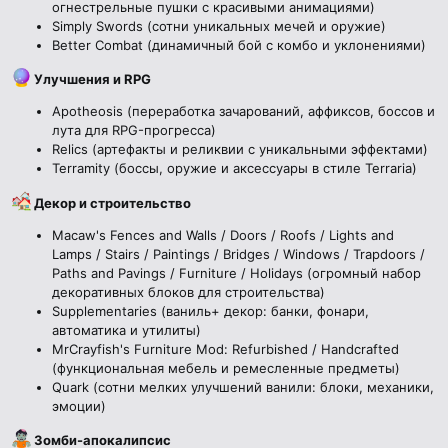
огнестрельные пушки с красивыми анимациями)
Simply Swords (сотни уникальных мечей и оружие)
Better Combat (динамичный бой с комбо и уклонениями)
Улучшения и RPG
Apotheosis (переработка зачарований, аффиксов, боссов и
лута для RPG-прогресса)
Relics (артефакты и реликвии с уникальными эффектами)
Terramity (боссы, оружие и аксессуары в стиле Terraria)
Декор и строительство
Macaw's Fences and Walls / Doors / Roofs / Lights and
Lamps / Stairs / Paintings / Bridges / Windows / Trapdoors /
Paths and Pavings / Furniture / Holidays (огромный набор
декоративных блоков для строительства)
Supplementaries (ваниль+ декор: банки, фонари,
автоматика и утилиты)
MrCrayfish's Furniture Mod: Refurbished / Handcrafted
(функциональная мебель и ремесленные предметы)
Quark (сотни мелких улучшений ванили: блоки, механики,
эмоции)
Зомби-апокалипсис