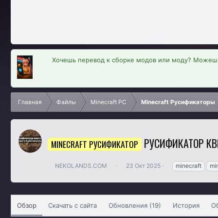
Хочешь перевод к сборке модов или моду? Можешь
Главная
Файлы
Minecraft PC
Minecraft Русификаторы
РУСИФИКАТОР КВ
MINECRAFT РУСИФИКАТОР
А
Д
Т
NEKOLANDS.COM
23 Окт 2025
minecraft
mi
в
а
е
т
т
г
о
а
и
р
с
Обзор
Скачать с сайта
Обновления (19)
История
О
о
з