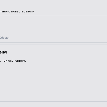
ального повествования.
 Сборки
лям
 к приключениям.