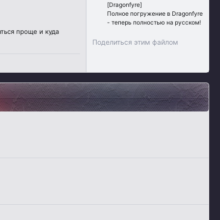
[Dragonfyre]
Полное погружение в Dragonfyre
- теперь полностью на русском!
аться проще и куда
Поделиться этим файлом
Vk
Ok
Telegram
Viber
Google
Yahoo