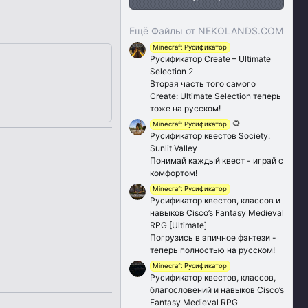
Ещё Файлы от NEKOLANDS.COM
Minecraft Русификатор
Русификатор Create – Ultimate
Selection 2
Вторая часть того самого
Create: Ultimate Selection теперь
тоже на русском!
🌻
Minecraft Русификатор
Русификатор квестов Society:
Sunlit Valley
Понимай каждый квест - играй с
комфортом!
Minecraft Русификатор
Русификатор квестов, классов и
навыков Cisco’s Fantasy Medieval
RPG [Ultimate]
Погрузись в эпичное фэнтези -
теперь полностью на русском!
Minecraft Русификатор
Русификатор квестов, классов,
благословений и навыков Cisco’s
Fantasy Medieval RPG