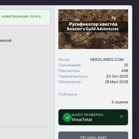
 электронную почту.
аменой
Автор
NEKOLANDS.COM
Скачиваний
25
Просмотры
498
Первый выпуск
23 Окт 2025
Обновление
28 Июл 2026
Рейтинги
0
0 оценок
.
0
0
ФАЙЛ ПРОВЕРЕН
↗
✓
з
VirusTotal
в
ё
з
д
Обсудить файл