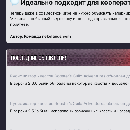
Идеально подходит для коопера
Теперь даже в совместной игре не нужно объяснять напарникам
Учитывая необычный вид сверху и не всегда привычные квесты
приятнее.
Автор: Команда nekolands.com
ПОСЛЕДНИЕ ОБНОВЛЕНИЯ
Русификатор квестов Rooster’s Guild Adventures обновлен д
В версии 2.6.0 были обновлены некоторые квесты и добавле
Русификатор квестов Rooster’s Guild Adventures обновлен д
В версии 2.5.1a были исправлены зависающие квесты и награ