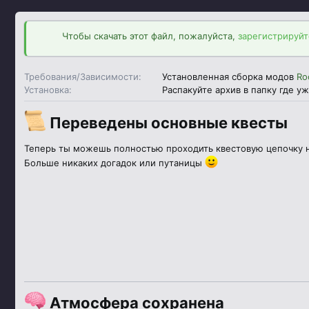
д
а
Чтобы скачать этот файл, пожалуйста,
зарегистрируйт
н
и
я
Требования/Зависимости
Установленная сборка модов
Ro
Установка
Распакуйте архив в папку где у
Переведены основные квесты
Теперь ты можешь полностью проходить квестовую цепочку н
Больше никаких догадок или путаницы
Атмосфера сохранена