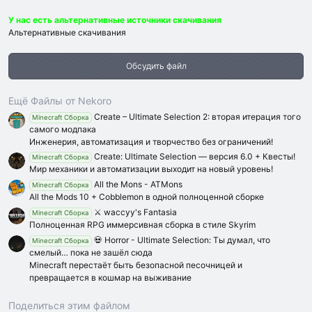
.
0
У нас есть альтернативные источники скачивания
0
з
Альтернативные скачивания
в
ё
з
Обсудить файл
д
Ещё Файлы от Nekoro
Create – Ultimate Selection 2: вторая итерация того
Minecraft Сборка
самого модпака
Инженерия, автоматизация и творчество без ограничений!
Create: Ultimate Selection — версия 6.0 + Квесты!
Minecraft Сборка
Мир механики и автоматизации выходит на новый уровень!
All the Mons - ATMons
Minecraft Сборка
All the Mods 10 + Cobblemon в одной полноценной сборке
⚔️ waccyy's Fantasia
Minecraft Сборка
Полноценная RPG иммерсивная сборка в стиле Skyrim
💀 Horror - Ultimate Selection: Ты думал, что
Minecraft Сборка
смелый… пока не зашёл сюда
Minecraft перестаёт быть безопасной песочницей и
превращается в кошмар на выживание
Поделиться этим файлом