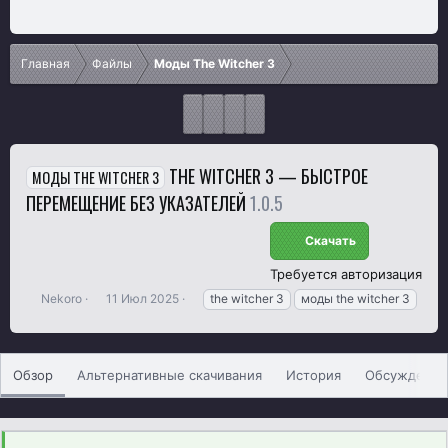
Главная
Файлы
Моды The Witcher 3
THE WITCHER 3 — БЫСТРОЕ
МОДЫ THE WITCHER 3
ПЕРЕМЕЩЕНИЕ БЕЗ УКАЗАТЕЛЕЙ
1.0.5
Скачать
Требуется авторизация
А
Д
Т
Nekoro
11 Июл 2025
the witcher 3
моды the witcher 3
в
а
е
т
т
г
о
а
и
р
с
Обзор
Альтернативные скачивания
История
Обсуждение
о
з
д
а