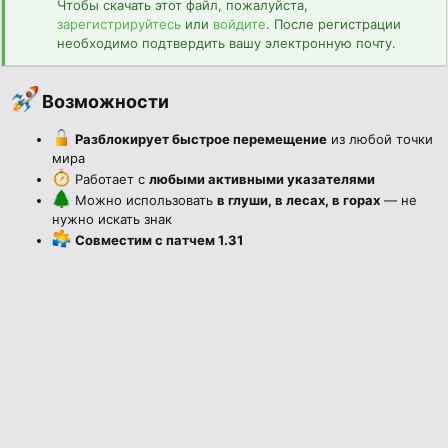
Чтобы скачать этот файл, пожалуйста,
н
зарегистрируйтесь
или
войдите
. После регистрации
и
необходимо подтвердить вашу электронную почту.
я
Возможности​
Разблокирует быстрое перемещение
из любой точки
мира
Работает с
любыми активными указателями
Можно использовать
в глуши, в лесах, в горах
— не
нужно искать знак
Совместим с патчем 1.31