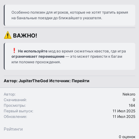
Особенно полезен для игроков, которые не хотят тратить время
на банальные поездки до ближайшего указателя.
ВАЖНО!​
Не используйте
мод во время сюжетных квестов, где игра
ограничивает перемещение
— это может привести к багам
или поломке прохождения.
Автор: JupiterTheGod
Источник:
Перейти
Автор
Nekoro
Скачиваний
0
Просмотры
164
Первый выпуск
11 Июл 2025
Обновление
11 Июл 2025
Рейтинги
0
0 оценок