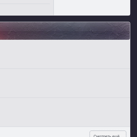
Vk
Ok
Telegram
Viber
Google
Yahoo
Смотреть ещё...