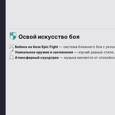
Освой искусство боя
Боёвка на базе Epic Fight
— система ближнего боя с укло
Уникальное оружие и заклинания
— изучай разные стили,
Атмосферный саундтрек
— музыка меняется от спокойног