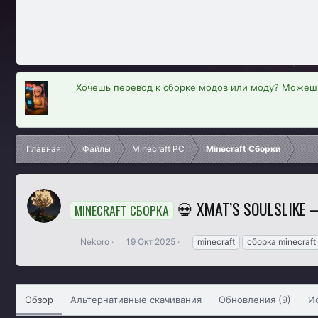
Хочешь перевод к сборке модов или моду? Можешь
Главная
Файлы
Minecraft PC
Minecraft Сборки
💀 XMAT’S SOULSLIKE
MINECRAFT СБОРКА
А
Д
Т
Nekoro
19 Окт 2025
minecraft
сборка minecraft
в
а
е
т
т
г
о
а
и
р
с
Обзор
Альтернативные скачивания
Обновления (9)
И
о
з