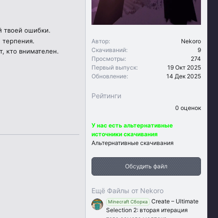
й твоей ошибки.
 терпения.
Автор
Nekoro
Скачиваний
9
т, кто внимателен.
Просмотры
274
Первый выпуск
19 Окт 2025
Обновление
14 Дек 2025
Рейтинги
0
0 оценок
.
0
У нас есть альтернативные
0
з
источники скачивания
в
Альтернативные скачивания
ё
з
д
Обсудить файл
Ещё Файлы от Nekoro
Create – Ultimate
Minecraft Сборка
Selection 2: вторая итерация