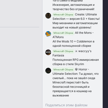
того самого модпака
Инженерия, автоматизация и
творчество без ограничений!
Create: Ultimate
Minecraft Сборка
Selection — версия 6.0 + Квесты!
Мир механики и автоматизации
выходит на новый уровень!
All the Mons -
Minecraft Сборка
ATMons
All the Mods 10 + Cobblemon в
одной полноценной сборке
⚔️ waccyy's
Minecraft Сборка
Fantasia
Полноценная RPG иммерсивная
сборка в стиле Skyrim
💀 Horror -
Minecraft Сборка
Ultimate Selection: Ты думал, что
смелый… пока не зашёл сюда
Minecraft перестаёт быть
безопасной песочницей и
превращается в кошмар на
выживание
Поделиться этим файлом