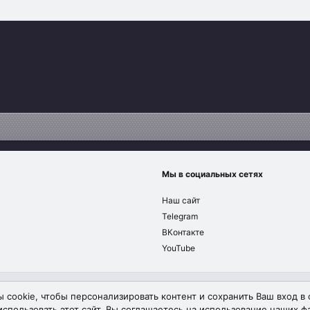
Мы в социальных сетях
Наш сайт
Telegram
ВКонтакте
YouTube
Обратная связь
Условия и п
 cookie, чтобы персонализировать контент и сохранить Ваш вход в 
спользовать этот сайт, Вы соглашаетесь на использование наших фа