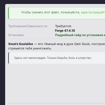
д
а
Чтобы скачать этот файл, пожалуйста,
зарегистрируйт
н
и
я
Требования/Зависимости
Требуется:
Forge 47.4.10
Установка
Подробный гайд по установке м
Xmat’s Soulslike
— это тёмный мод в духе
Dark Souls
, постро
стремится тебя уничтожить.
Здесь нет милосердия. Только борьба, боль и упорство.