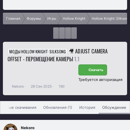
Главная
Форумы
Игры
Hollow Knight
Hollow Knight: Silksong
🎥 ADJUST CAMERA
МОДЫ HOLLOW KNIGHT: SILKSONG
OFFSET - ПЕРЕМЕЩЕНИЕ КАМЕРЫ
1.1
Скачать
Требуется авторизация
А
Д
П
Nekoro
28 Сен 2025
190
в
а
р
т
т
о
о
а
с
р
н
м
тивные скачивания
Обновления (1)
История
Обсуждение
т
а
о
е
ч
т
м
а
р
Nekoro
ы
л
ы