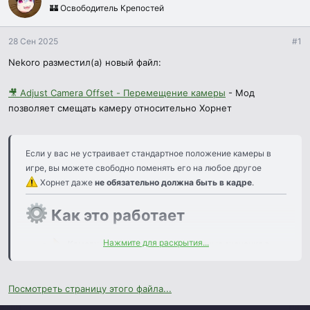
а
🏰 Освободитель Крепостей
28 Сен 2025
#1
Nekoro разместил(а) новый файл:
🎥 Adjust Camera Offset - Перемещение камеры
- Мод
позволяет смещать камеру относительно Хорнет
Если у вас не устраивает стандартное положение камеры в
игре, вы можете свободно поменять его на любое другое
Хорнет даже
не обязательно должна быть в кадре
.
Как это работает​
Нажмите для раскрытия...
Камеру можно двигать, вводя разные значения в
GUI-окно
.
⏸ Чтобы использовать мышь —
поставьте игру на
паузу
или откройте
инвентарь
.
Посмотреть страницу этого файла...