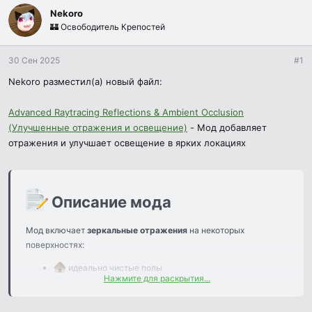
м
а
р
Nekoro
ы
л
ы
а
🏰 Освободитель Крепостей
30 Сен 2025
#1
Nekoro разместил(а) новый файл:
Advanced Raytracing Reflections & Ambient Occlusion
(Улучшенные отражения и освещение)
- Мод добавляет
отражения и улучшает освещение в ярких локациях
Описание мода​
Мод включает
зеркальные отражения
на некоторых
поверхностях:
идеально чистые полы
Нажмите для раскрытия...
оружие
вода
и других.