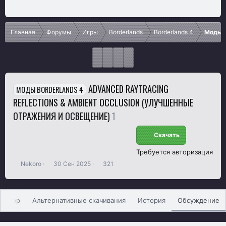
Главная
Форумы
Игры
Borderlands
Borderlands 4
Моды B
ADVANCED RAYTRACING
МОДЫ BORDERLANDS 4
REFLECTIONS & AMBIENT OCCLUSION (УЛУЧШЕННЫЕ
ОТРАЖЕНИЯ И ОСВЕЩЕНИЕ)
1
Скачать
Требуется авторизация
А
Д
П
Nekoro
30 Сен 2025
321
в
а
р
т
т
о
о
а
с
р
н
м
Обзор
Альтернативные скачивания
История
Обсуждение
т
а
о
е
ч
т