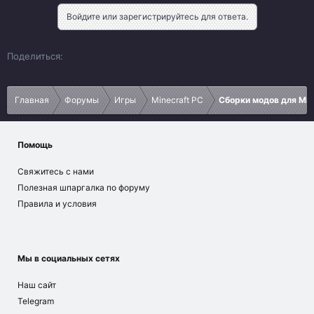
Они ведут тебя шаг за шагом через сложные цепочки,
Войдите или зарегистрируйтесь для ответа.
награждают и помогают продвигаться дальше.
Баланс магии и технологий
Vk
Ok
Telegram
Viber
Google
Yahoo
Поделиться:
Идти только по одному пути — не...
Главная
Форумы
Игры
Minecraft PC
Сборки модов для Min
Помощь
Свяжитесь с нами
Полезная шпаргалка по форуму
Правила и условия
Мы в социальных сетях
Наш сайт
Telegram