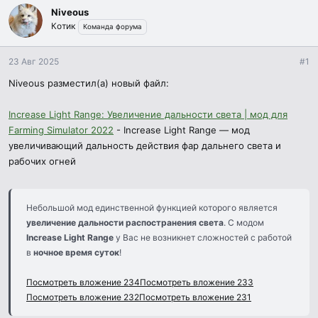
м
а
р
Niveous
ы
л
ы
Котик
а
Команда форума
23 Авг 2025
#1
Niveous разместил(а) новый файл:
Increase Light Range: Увеличение дальности света | мод для
Farming Simulator 2022
- Increase Light Range — мод
увеличивающий дальность действия фар дальнего света и
рабочих огней
Небольшой мод единственной функцией которого является
увеличение дальности распостранения света
. С модом
Increase Light Range
у Вас не возникнет сложностей с работой
в
ночное время суток
!
Посмотреть вложение 234
Посмотреть вложение 233
Посмотреть вложение 232
Посмотреть вложение 231