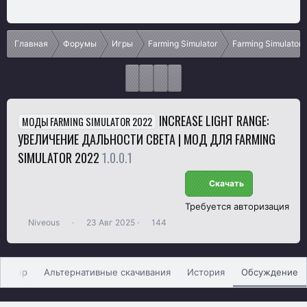
Главная
Форумы
Игры
Farming Simulator
Farming Simulator 
INCREASE LIGHT RANGE:
МОДЫ FARMING SIMULATOR 2022
УВЕЛИЧЕНИЕ ДАЛЬНОСТИ СВЕТА | МОД ДЛЯ FARMING
SIMULATOR 2022
1.0.0.1
Скачать
Требуется авторизация
А
Д
П
Niveous
23 Авг 2025
144
в
а
р
т
т
о
о
а
с
р
н
м
Обзор
Альтернативные скачивания
История
Обсуждение
т
а
о
е
ч
т