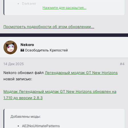
Darkerer
Нажмите для раскрытия...
Et-Futurum-Requiem
InventoryBogoSorter
IronTankMinecarts
Посмотреть подробности об этом обновлении...
MatterManipulator
ModernMarkings
Salis-Arcana
Nekoro
Удалены моды:​
🏰 Освободитель Крепостей
Battlegear2
14 Дек 2025
#4
CreativeCore
Nekoro обновил файл
Легендарный модпак GT New Horizons
GTNH-Intergalactic
новой записью:
Hardcore Darkness
MX-Random
Модпак Легендарный модпак GT New Horizons обновлен на
MouseTweaks
ThaumicInventoryScanning
1.7.10 до версии 2.8.3
Travellers Gear
TravellersGearNeo
inventory-tweaks
Добавлены моды:
AE2NoUltimatePatterns