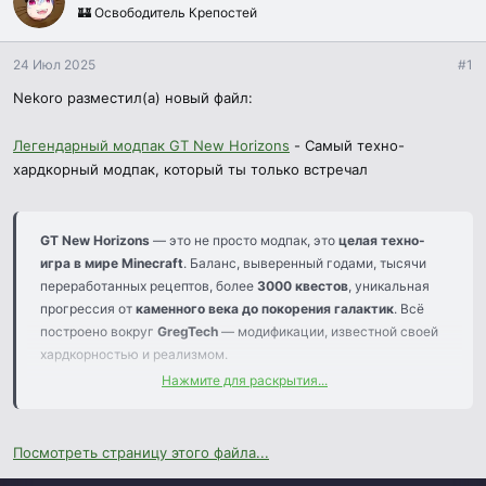
а
🏰 Освободитель Крепостей
24 Июл 2025
#1
Nekoro разместил(а) новый файл:
Легендарный модпак GT New Horizons
- Самый техно-
хардкорный модпак, который ты только встречал
GT New Horizons
— это не просто модпак, это
целая техно-
игра в мире Minecraft
. Баланс, выверенный годами, тысячи
переработанных рецептов, более
3000 квестов
, уникальная
прогрессия от
каменного века до покорения галактик
. Всё
построено вокруг
GregTech
— модификации, известной своей
хардкорностью и реализмом.
Нажмите для раскрытия...
Если ты ищешь
долгую, глубокую и по-настоящему
инженерную игру
, а не просто «построй реактор за вечер» —
ты по адресу.
Посмотреть страницу этого файла...