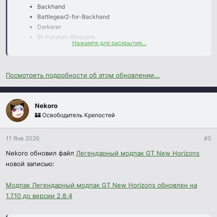
Backhand
Battlegear2-for-Backhand
Darkerer
Et-Futurum-Requiem
Нажмите для раскрытия...
InventoryBogoSorter
IronTankMinecarts
MatterManipulator
Посмотреть подробности об этом обновлении...
ModernMarkings
Salis-Arcana
Удалены моды:
Nekoro
🏰 Освободитель Крепостей
Battlegear2
CreativeCore
11 Янв 2026
#5
GTNH-Intergalactic
Hardcore Darkness
Nekoro обновил файл
Легендарный модпак GT New Horizons
MX-Random
новой записью:
MouseTweaks
ThaumicInventoryScanning
Модпак Легендарный модпак GT New Horizons обновлен на
Travellers Gear
1.7.10 до версии 2.8.4
TravellersGearNeo
inventory-tweaks