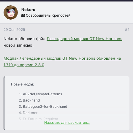
...​
Nekoro
🏰 Освободитель Крепостей
29 Сен 2025
#2
Nekoro обновил файл
Легендарный модпак GT New Horizons
новой записью:
Модпак Легендарный модпак GT New Horizons обновлен на
1.7.10 до версии 2.8.0
Новые моды:
AE2NoUltimatePatterns
Backhand
Battlegear2-for-Backhand
Darkerer
Et-Futurum-Requiem
Нажмите для раскрытия...
InventoryBogoSorter
IronTankMinecarts