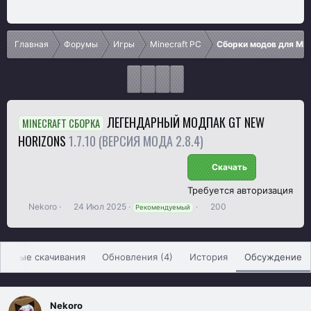
Главная
Форумы
Игры
Minecraft PC
Сборки модов для Min
ЛЕГЕНДАРНЫЙ МОДПАК GT NEW
MINECRAFT СБОРКА
HORIZONS
1.7.10 (ВЕРСИЯ МОДА 2.8.4)
Скачать
Требуется авторизация
А
Д
П
Nekoro
24 Июл 2025
200
Рекомендуемый
в
а
р
т
т
о
о
а
с
р
н
м
тивные скачивания
Обновления (4)
История
Обсуждение
т
а
о
е
ч
т
м
а
р
Nekoro
ы
л
ы