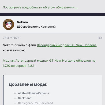
MatterManipulator
Посмотреть подробности об этом обновлении...
ModernMarkings
Salis-Arcana
Удаленные моды:
Nekoro
🏰 Освободитель Крепостей
Battlegear2
CreativeCore
25 Окт 2025
#3
GTNH-Intergalactic
Hardcore Darkness
Nekoro обновил файл
Легендарный модпак GT New Horizons
MX-Random
новой записью:
MouseTweaks
ThaumicInventoryScanning
Модпак Легендарный модпак GT New Horizons обновлен на
Travellers Gear
1.7.10 до версии 2.8.1
TravellersGearNeo
inventory-tweaks
Добавлены моды:​
Обновлено множество модов.
AE2NoUltimatePatterns
Backhand
Battlegear2-for-Backhand