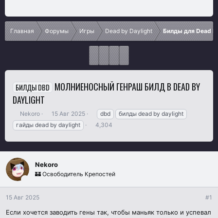
Главная
Форумы
Игры
Dead by Daylight
Билды для Dead by
МОЛНИЕНОСНЫЙ ГЕНРАШ БИЛД В DEAD BY
БИЛДЫ DBD
DAYLIGHT
А
Д
Т
Nekoro
15 Авг 2025
dbd
билды dead by daylight
в
а
е
П
гайды dead by daylight
4,304
т
т
г
р
о
а
и
о
р
н
с
т
а
м
Nekoro
е
ч
о
м
🏰 Освободитель Крепостей
а
т
ы
л
р
а
ы
15 Авг 2025
#1
Если хочется заводить гены так, чтобы маньяк только и успевал