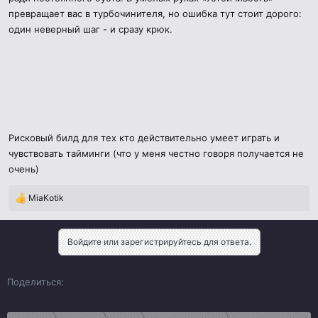
превращает вас в турбочинителя, но ошибка тут стоит дорого:
один неверный шаг - и сразу крюк.
Рисковый билд для тех кто действительно умеет играть и
чувствовать тайминги (что у меня честно говоря получается не
очень)
MiaKotik
Р
е
а
к
Войдите или зарегистрируйтесь для ответа.
ц
и
и
Vk
Ok
Telegram
Viber
Google
Yahoo
Поделиться:
: