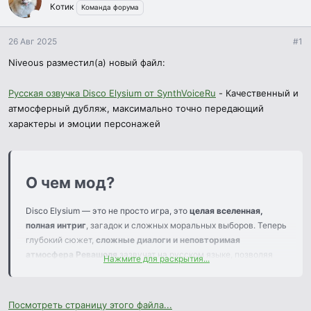
Котик
а
Команда форума
26 Авг 2025
#1
Niveous разместил(а) новый файл:
Русская озвучка Disco Elysium от SynthVoiceRu
- Качественный и
атмосферный дубляж, максимально точно передающий
характеры и эмоции персонажей
О чем мод?​
Disco Elysium — это не просто игра, это
целая вселенная,
полная интриг
, загадок и сложных моральных выборов. Теперь
глубокий сюжет,
сложные диалоги и неповторимая
атмосфера Ревашоля
зазвучат на русском языке, позволяя
Нажмите для раскрытия...
еще
глубже погрузиться в эту уникальную историю.
Посмотреть страницу этого файла...