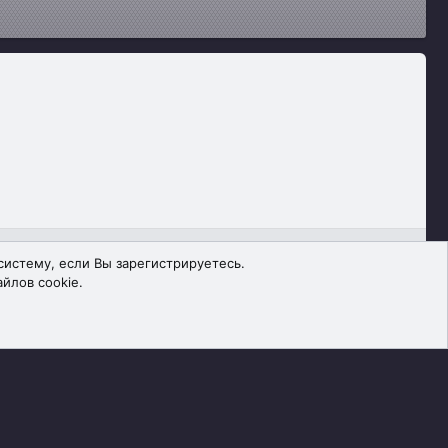
равила
Политика конфиденциальности
Помощь
Главная
R
систему, если Вы зарегистрируетесь.
S
йлов cookie.
S