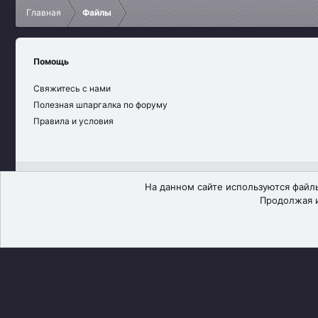
Главная
Файлы
Помощь
Свяжитесь с нами
Полезная шпаргалка по форуму
Правила и условия
Russian (RU)
На данном сайте используются файлы
Продолжая и
®
Community platform by XenForo
© 2010-2026 XenForo Ltd.
XenForo theme
by xenfocus