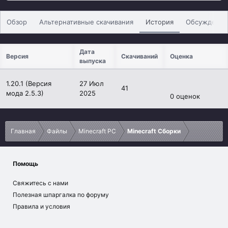
р
с
о
Обзор
Альтернативные скачивания
История
Обсуждение
з
д
а
Дата
н
Версия
Скачиваний
Оценка
выпуска
и
я
0
1.20.1 (Версия
27 Июл
.
41
мода 2.5.3)
2025
0
0 оценок
0
з
в
ё
Главная
Файлы
Minecraft PC
Minecraft Сборки
з
д
Помощь
Свяжитесь с нами
Полезная шпаргалка по форуму
Правила и условия