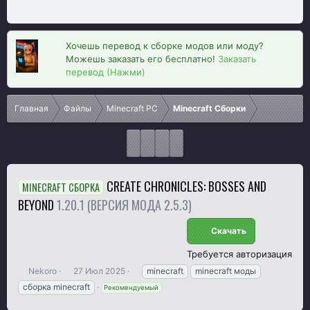
Хочешь перевод к сборке модов или моду?
Можешь заказать его бесплатно!
Заказать
перевод (Нажми)
Главная
Файлы
Minecraft PC
Minecraft Сборки
CREATE CHRONICLES: BOSSES AND
MINECRAFT СБОРКА
BEYOND
1.20.1 (ВЕРСИЯ МОДА 2.5.3)
Скачать
Требуется авторизация
А
Д
Т
Nekoro
27 Июл 2025
minecraft
minecraft моды
в
а
е
сборка minecraft
Рекомендуемый
т
т
г
о
а
и