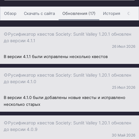
р
с
о
Обзор
Скачать с сайта
Обновления (17)
История
Обсу
з
д
а
н
🌻Русификатор квестов Society: Sunlit Valley 1.20.1 обновлен
и
до версии 4.1.1
я
26 Июл 2026
В версии 4.1.1 были исправлены несколько квестов
🌻Русификатор квестов Society: Sunlit Valley 1.20.1 обновлен
до версии 4.1.0
25 Июл 2026
В версии 4.1.0 были добавлены новые квесты и исправлено
несколько старых
🌻Русификатор квестов Society: Sunlit Valley 1.20.1 обновлен
до версии 4.0.9
30 Май 2026