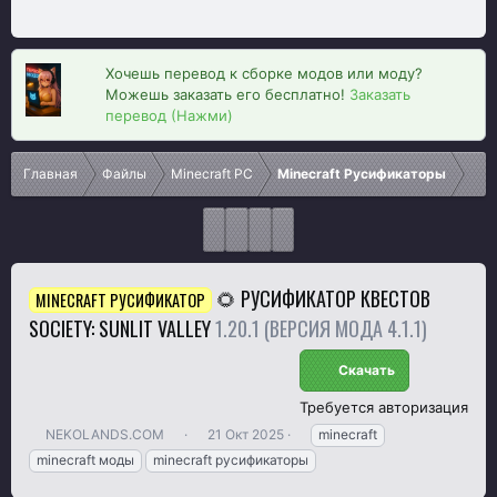
Хочешь перевод к сборке модов или моду?
Можешь заказать его бесплатно!
Заказать
перевод (Нажми)
Главная
Файлы
Minecraft PC
Minecraft Русификаторы
🌻 РУСИФИКАТОР КВЕСТОВ
MINECRAFT РУСИФИКАТОР
SOCIETY: SUNLIT VALLEY
1.20.1 (ВЕРСИЯ МОДА 4.1.1)
Скачать
Требуется авторизация
А
Д
Т
NEKOLANDS.COM
21 Окт 2025
minecraft
в
а
е
minecraft моды
minecraft русификаторы
т
т
г
о
а
и