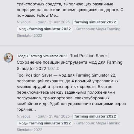
транспортных средств, выполняющих различные
операции на поле или перемещающихся по дороге. С
помощью Follow Me...
Niveous
файл
21 Авг 2025
farming
simulator
2022
моды
farming
simulator
2022
Категория:
Моды Farming
Simulator 2022
Tool Position Saver |
Моды Farming Simulator 2022
Сохранение позиции инструмента мод для Farming
Simulator 2022
1.0.1.0
Tool Position Saver — мод для Farming Simulator 22,
позволяющий сохранять до 4 позиций управляемых
мышью орудий и транспортных средств. Быстро
переключайтесь между заданными положениями
погрузчиков, транспортеров, свеклоуборочных
комбайнов и др. Удобное управление позициями через
горячие...
Niveous
файл
21 Авг 2025
farming
simulator
2022
моды
farming
simulator
2022
Категория:
Моды Farming
Simulator 2022