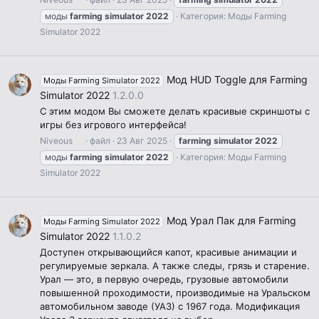
моды
farming
simulator
2022
Категория:
Моды Farming
Simulator 2022
Мод HUD Toggle для Farming
Моды Farming Simulator 2022
Simulator 2022
1.2.0.0
С этим модом Вы сможете делать красивые скриншоты с
игры без игрового интерфейса!
Niveous
файл
23 Авг 2025
farming
simulator
2022
моды
farming
simulator
2022
Категория:
Моды Farming
Simulator 2022
Мод Урал Пак для Farming
Моды Farming Simulator 2022
Simulator 2022
1.1.0.2
Доступен открывающийся капот, красивые анимации и
регулируемые зеркала. А также следы, грязь и старение.
Урал — это, в первую очередь, грузовые автомобили
повышенной проходимости, производимые на Уральском
автомобильном заводе (УАЗ) с 1967 года. Модификация