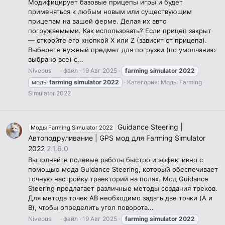
Модифицирует базовые прицепы игры и будет
применяться к любым новым или существующим
прицепам на вашей ферме. Делая их авто
погружаемыми. Как использовать? Если прицеп закрыт
— откройте его кнопкой X или Z (зависит от прицепа).
Выберете нужный предмет для погрузки (по умолчанию
выбрано все) с...
Niveous
файл
19 Авг 2025
farming
simulator
2022
моды
farming
simulator
2022
Категория:
Моды Farming
Simulator 2022
Guidance Steering |
Моды Farming Simulator 2022
Автоподруливание | GPS мод для Farming Simulator
2022
2.1.6.0
Выполняйте полевые работы быстро и эффективно с
помощью мода Guidance Steering, который обеспечивает
точную настройку траекторий на полях. Мод Guidance
Steering предлагает различные методы создания треков.
Для метода точек AB необходимо задать две точки (A и
B), чтобы определить угол поворота...
Niveous
файл
19 Авг 2025
farming
simulator
2022