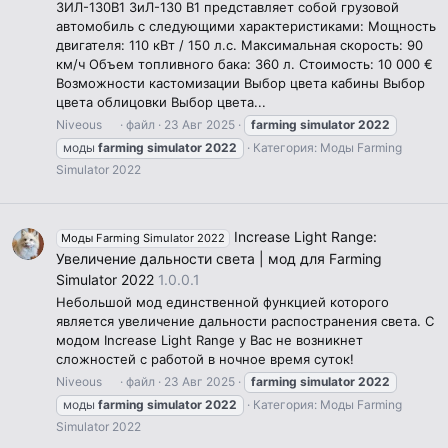
ЗИЛ-130В1 ЗиЛ-130 В1 представляет собой грузовой
автомобиль с следующими характеристиками: Мощность
двигателя: 110 кВт / 150 л.с. Максимальная скорость: 90
км/ч Объем топливного бака: 360 л. Стоимость: 10 000 €
Возможности кастомизации Выбор цвета кабины Выбор
цвета облицовки Выбор цвета...
Niveous
файл
23 Авг 2025
farming
simulator
2022
моды
farming
simulator
2022
Категория:
Моды Farming
Simulator 2022
Increase Light Range:
Моды Farming Simulator 2022
Увеличение дальности света | мод для Farming
Simulator 2022
1.0.0.1
Небольшой мод единственной функцией которого
является увеличение дальности распостранения света. С
модом Increase Light Range у Вас не возникнет
сложностей с работой в ночное время суток!
Niveous
файл
23 Авг 2025
farming
simulator
2022
моды
farming
simulator
2022
Категория:
Моды Farming
Simulator 2022