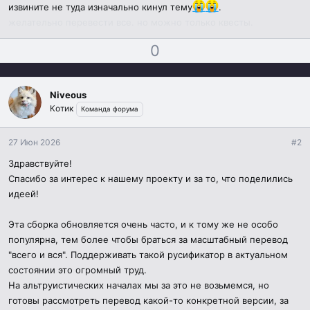
извините не туда изначально кинул тему
.
желательно перевести все. но можно только квесты.
П
Н
0
о
е
з
г
и
а
Niveous
т
т
Котик
Команда форума
и
и
в
в
27 Июн 2026
#2
н
н
Здравствуйте!
ы
ы
Спасибо за интерес к нашему проекту и за то, что поделились
й
й
идеей!
г
г
о
о
Эта сборка обновляется очень часто, и к тому же не особо
л
л
популярна, тем более чтобы браться за масштабный перевод
о
о
"всего и вся". Поддерживать такой русификатор в актуальном
с
с
состоянии это огромный труд.
На альтруистических началах мы за это не возьмемся, но
готовы рассмотреть перевод какой-то конкретной версии, за