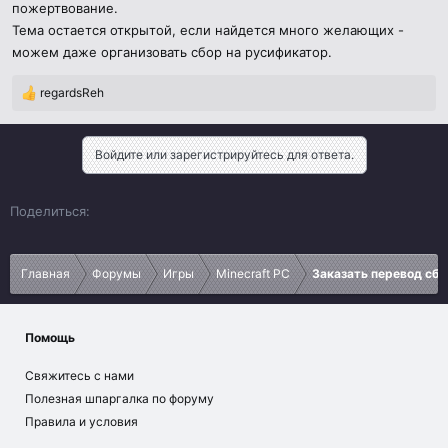
пожертвование.
Тема остается открытой, если найдется много желающих -
можем даже организовать сбор на русификатор.
regardsReh
Р
е
а
к
Войдите или зарегистрируйтесь для ответа.
ц
и
и
Vk
Ok
Telegram
Viber
Google
Yahoo
Поделиться:
:
Главная
Форумы
Игры
Minecraft PC
Заказать перевод сбо
Помощь
Свяжитесь с нами
Полезная шпаргалка по форуму
Правила и условия