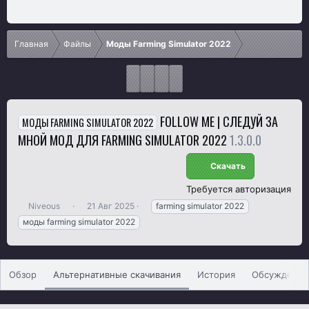
Главная
Файлы
Моды Farming Simulator 2022
FOLLOW ME | СЛЕДУЙ ЗА
МОДЫ FARMING SIMULATOR 2022
МНОЙ МОД ДЛЯ FARMING SIMULATOR 2022
1.3.0.0
Скачать
Требуется авторизация
А
Д
Т
Niveous
21 Авг 2025
farming simulator 2022
в
а
е
моды farming simulator 2022
т
т
г
о
а
и
р
с
о
Обзор
Альтернативные скачивания
История
Обсуждение
з
д
а