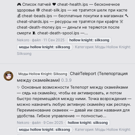
🎮 Список патчей ❤️ cheat-health.ips — бесконечное
здоровье 🕸 cheat-silk.ips — не тратится шелк при касте
💰 cheat-beads.ips — бесплатные покупки в магазинах 🔨
cheat-shards.ips — ресурсы не тратятся при крафте ☠️
cheat-death-money.ips — деньги не теряются после
смерти 🧵 cheat-death-spool.ips —...
Nekoro
файл
11 Сен 2025
hollow
knight:
silksong
моды
hollow
knight:
silksong
Категория:
Моды Hollow Knight:
Silksong
ChairTeleport (Телепортация
Моды Hollow Knight: Silksong
между скамейками)
0.3.9
✨ Основные возможности Телепорт между скамейками
— сядь на скамейку, чтобы ее активировать, и потом
быстро перемещайся между ними. Точка возрождения —
можно назначить любую активную скамейку как респаун.
Переименование скамеек — давай им свои названия для
удобства. Гибкое управление — полностью...
Nekoro
файл
9 Сен 2025
hollow
knight:
silksong
моды
hollow
knight:
silksong
Категория:
Моды Hollow Knight: