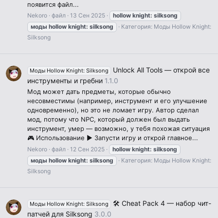
появится файл...
Nekoro
файл
13 Сен 2025
hollow
knight:
silksong
моды
hollow
knight:
silksong
Категория:
Моды Hollow Knight:
Silksong
Unlock All Tools — открой все
Моды Hollow Knight: Silksong
инструменты и гребни
1.1.0
Мод может дать предметы, которые обычно
несовместимы (например, инструмент и его улучшение
одновременно), но это не ломает игру. Автор сделал
мод, потому что NPC, который должен был выдать
инструмент, умер — возможно, у тебя похожая ситуация
🎮 Использование ▶️ Запусти игру и открой главное...
Nekoro
файл
12 Сен 2025
hollow
knight:
silksong
моды
hollow
knight:
silksong
Категория:
Моды Hollow Knight:
Silksong
🛠️ Cheat Pack 4 — набор чит-
Моды Hollow Knight: Silksong
патчей для Silksong
3.0.0