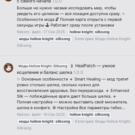
с самого начала
1.0.0
Больше не нужно часами исследовать мир, чтобы
увидеть его целиком — вся локация доступна сразу. ✨
Особенности мода 🔓 Полная карта открыта с первой
секунды игры 🕹️ Работает сразу после установки
Nekoro
файл
17 Сен 2025
hollow
knight:
silksong
моды
hollow
knight:
silksong
Категория:
Моды Hollow Knight:
Silksong
💉 HealPatch — умное
Моды Hollow Knight: Silksong
исцеление и баланс шелка
1.0.0
✨ Основные особенности 🔹 Smart Healing — мод тратит
ровно столько шелка, сколько нужно для
восстановления здоровья, без перерасхода. 🔹 Enhanced
Silk — побеждённые враги дают больше шелка. 🔹
Полная настройка — можно выставить свой множитель
шелка в конфиге. ⚙️ Настройка Все параметры гибко...
Nekoro
файл
16 Сен 2025
hollow
knight:
silksong
моды
hollow
knight:
silksong
Категория:
Моды Hollow Knight:
Silksong