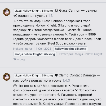
💥 Glass Cannon — режим
Моды Hollow Knight: Silksong
«Стеклянная пушка»
1.3
⚔️ Что это за мод? Glass Cannon превращает твоё
прохождение Hollow Knight: Silksong в настоящий
хардкор: ❤️ У тебя всегда только 1 маска 💀 Любое
попадание = мгновенная смерть 🔪 Твой урон = 9999
(одним ударом убивается любой враг и даже босс) Если
у тебя открыт режим Steel Soul, можно начать...
Nekoro
файл
14 Сен 2025
hollow
knight:
silksong
моды
hollow
knight:
silksong
Категория:
Моды Hollow Knight:
Silksong
🛡️ Clamp Contact Damage —
Моды Hollow Knight: Silksong
настройка контактного урона
1.4.0
📦 Что это за мод? Мод позволяет: 🔧 Установить
фиксированный урон от касания врагов ❌ Полностью
отключить урон от контакта 🎯 Разделять «простой
контакт» и настоящие атаки (настраивается для каждого
врага отдельно) 📝 Конфигурация После первого запуска