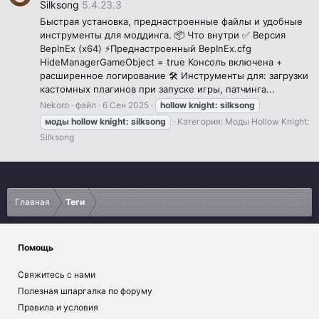
Silksong
5.4.23.3
Быстрая установка, преднастроенные файлы и удобные
инструменты для моддинга. 📦 Что внутри ✅ Версия
BepInEx (x64) ⚡Преднастроенный BepInEx.cfg
HideManagerGameObject = true Консоль включена +
расширенное логирование 🛠 Инструменты для: загрузки
кастомных плагинов при запуске игры, патчинга...
Nekoro
файл
6 Сен 2025
hollow
knight:
silksong
моды
hollow
knight:
silksong
Категория:
Моды Hollow Knight:
Silksong
Главная
Теги
Помощь
Свяжитесь с нами
Полезная шпаргалка по форуму
Правила и условия