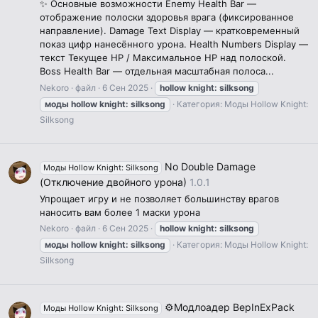
✨ Основные возможности Enemy Health Bar —
отображение полоски здоровья врага (фиксированное
направление). Damage Text Display — кратковременный
показ цифр нанесённого урона. Health Numbers Display —
текст Текущее HP / Максимальное HP над полоской.
Boss Health Bar — отдельная масштабная полоса...
Nekoro
файл
6 Сен 2025
hollow
knight:
silksong
моды
hollow
knight:
silksong
Категория:
Моды Hollow Knight:
Silksong
No Double Damage
Моды Hollow Knight: Silksong
(Отключение двойного урона)
1.0.1
Упрощает игру и не позволяет большинству врагов
наносить вам более 1 маски урона
Nekoro
файл
6 Сен 2025
hollow
knight:
silksong
моды
hollow
knight:
silksong
Категория:
Моды Hollow Knight:
Silksong
⚙️Модлоадер BepInExPack
Моды Hollow Knight: Silksong