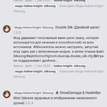
Nekoro
файл
7 Сен 2025
hollow
knight:
silksong
моды
hollow
knight:
silksong
Категория:
Моды Hollow Knight:
Silksong
Double Silk (Двойной шелк)
Моды Hollow Knight: Silksong
1.3.0
Мод удваивает получаемый вами шелк (ману, которая
используется для лечения и способностей) из всех
источников. ⚙️Множитель можно настроить, запустив
игру один раз с включенным модом, а затем открыв файл
Silksong/BepInEx/config/com.blueraja.double_silk.cfg ❎Игра
не поддерживает дробное...
Nekoro
файл
7 Сен 2025
hollow
knight:
silksong
моды
hollow
knight:
silksong
Категория:
Моды Hollow Knight:
Silksong
🩸 ShowDamage & HealthBar
Моды Hollow Knight: Silksong
Mod (Шкала здоровья и отображение нанесенного
урона)
2.0.4