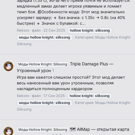
зарядка (1.35 с), из-за чего приём почти не используется:
медленный замах делает игрока уязвимым и ломает
темп боя. 📰Особенности мода: Этот мод значительно
ускоряет зарядку: 🔹 Без значка: с 1.35с → 0.8с (на 40%
быстрее) 🔹 Значок с булавкой: с...
Nekoro
файл
22 Сен 2025
hollow
knight:
silksong
моды
hollow
knight:
silksong
Категория:
Моды Hollow Knight:
Silksong
Triple Damage Plus —
Моды Hollow Knight: Silksong
Утроенный урон
1
Игра вам кажется слишком простой? Этот мод делает
весь нанесенный вам урон утроенным, позволяя
насладиться полноценным хардкором
Nekoro
файл
17 Сен 2025
hollow
knight:
silksong
моды
hollow
knight:
silksong
Категория:
Моды Hollow Knight:
Silksong
🗺️ AllMap — открытая карта
Моды Hollow Knight: Silksong