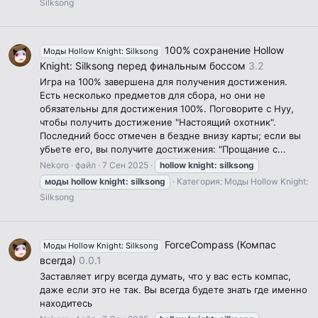
Silksong
100% сохранение Hollow
Моды Hollow Knight: Silksong
Knight: Silksong перед финальным боссом
3.2
Игра на 100% завершена для получения достижения.
Есть несколько предметов для сбора, но они не
обязательны для достижения 100%. Поговорите с Нуу,
чтобы получить достижение "Настоящий охотник".
Последний босс отмечен в бездне внизу карты; если вы
убьете его, вы получите достижения: "Прощание с...
Nekoro
файл
7 Сен 2025
hollow
knight:
silksong
моды
hollow
knight:
silksong
Категория:
Моды Hollow Knight:
Silksong
ForceCompass (Компас
Моды Hollow Knight: Silksong
всегда)
0.0.1
Заставляет игру всегда думать, что у вас есть компас,
даже если это не так. Вы всегда будете знать где именно
находитесь