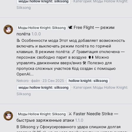
моды
hollow
knight:
silksong
Категория:
Моды Hollow Knight:
Silksong
🕊️ Free Flight — режим
Моды Hollow Knight: Silksong
полёта
1.0.0
📝 Особенности мода Этот мод добавляет возможность
включать и выключать режим полёта по горячей
клавише. В режиме полёта: 🌌 Гравитация отключена —
персонаж свободно парит в воздухе ⬆️⬇️ Можно
управлять движением вверх/вниз 🛠 Полезно для
пропуска сложных участков Код создан с помощью
OpenAI...
Nekoro
файл
23 Сен 2025
hollow
knight:
silksong
моды
hollow
knight:
silksong
Категория:
Моды Hollow Knight:
Silksong
⚔️ Faster Needle Strike —
Моды Hollow Knight: Silksong
быстрые заряженные атаки
1.1.0
В Silksong у Сфокусированного удара слишком долгая